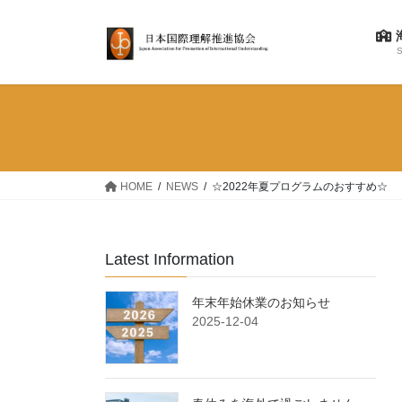
コ
ナ
ン
ビ
テ
ゲ
S
ン
ー
ツ
シ
へ
ョ
ス
ン
キ
に
ッ
移
HOME
NEWS
☆2022年夏プログラムのおすすめ☆
プ
動
Latest Information
年末年始休業のお知らせ
2025-12-04