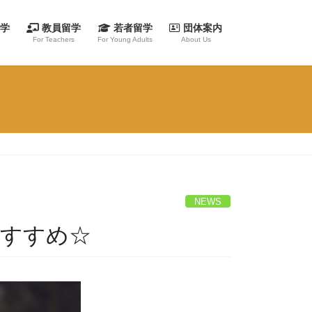
留学
教員留学
若者留学
団体案内
For Teachers
For Young Adults
About Us
NEWS
おすすめ☆