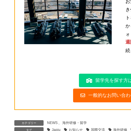
お
き
ト
か
ォ
週
続
留学先を探す方
一般的なお問い合わ
NEWS
、
海外研修・留学
カテゴリー
Japiu
お知らせ
国際交流
海外研修
タグ