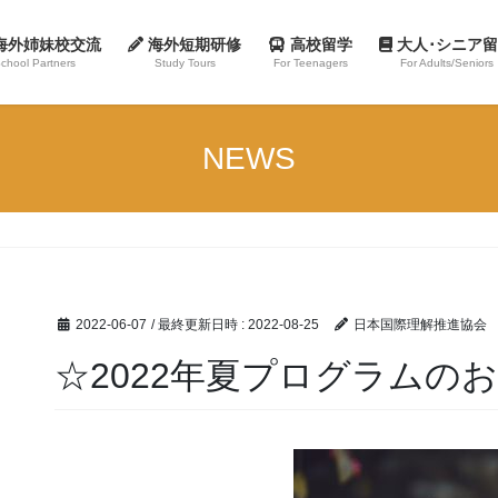
海外姉妹校交流
海外短期研修
高校留学
大人･シニア
chool Partners
Study Tours
For Teenagers
For Adults/Seniors
NEWS
2022-06-07
/ 最終更新日時 :
2022-08-25
日本国際理解推進協会
☆2022年夏プログラムの