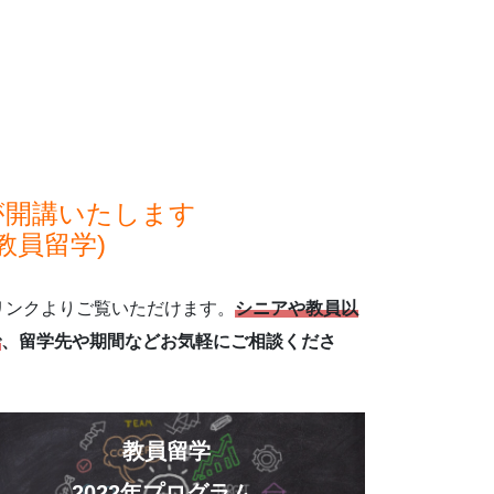
！
が開講いたします
教員留学)
リンクよりご覧いただけます。
シニアや教員以
で
、留学先や期間などお気軽にご相談くださ
教員留学
2022年プログラム