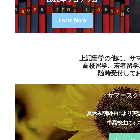
Learn More
上記留学の他に、サ
高校留学、若者留学
随時受付して
サマースク
夏休み期間中により英
中高校生にオ