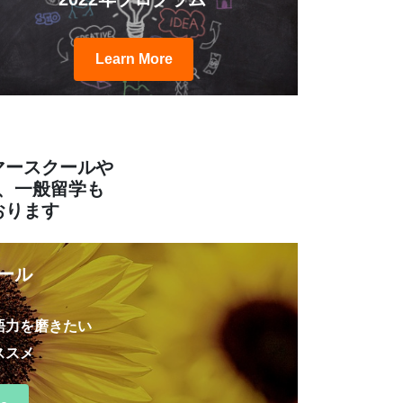
Learn More
マースクールや
、一般留学も
おります
ール
語力を磨きたい
ススメ