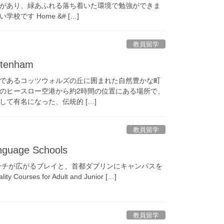
があり、緑あふれる落ち着いた環境で勉強ができま
です Home &# […]
教員留学
tenham
であるコッツウォルズの丘に囲まれた自然豊かな町
のヒースロー空港から約2時間の位置にある場所で、
て有名になった、伝統的 […]
教員留学
age Schools
ーチが広がるブレイと、首都ダブリンにキャンパスを
y Courses for Adult and Junior […]
教員留学