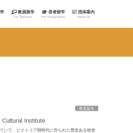
留学
教員留学
若者留学
団体案内
For Teachers
For Young Adults
About Us
教員留学
ural Institute
ていて、ビクトリア朝時代に作られた歴史ある校舎