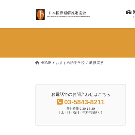
コ
ナ
ン
ビ
テ
ゲ
S
ン
ー
ツ
シ
へ
ョ
ス
ン
キ
に
ッ
移
HOME
おすすめ語学学校
教員留学
プ
動
お電話でのお問合わせはこちら
03-5843-8211
受付時間 9:30-17:30
[ 土・日・祝日・年末年始除く ]