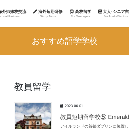
海外姉妹校交流
海外短期研修
高校留学
大人･シニア
chool Partners
Study Tours
For Teenagers
For Adults/Seniors
おすすめ語学学校
教員留学
2023-06-01
教員短期留学校⑤ Emerald Cult
アイルランドの首都ダブリンに位置し