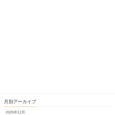
おすすめサマースクール追加しました！
2025-04-18
2025年夏向けプログラム受付中！
2025-04-04
年末年始休業のお知らせ
2024-12-19
月別アーカイブ
2025年12月