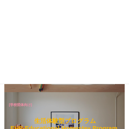
[学校団体向け]
語学研修型プログラム
LST-Language Study Tour
海外の大学および語学学校等の語学研修機関にてアクティビ
ティを伴う語学研修を受けるプログラム
Learn More
[学校団体向け]
生活体験型プログラム
EHP-Educational Homestay Program