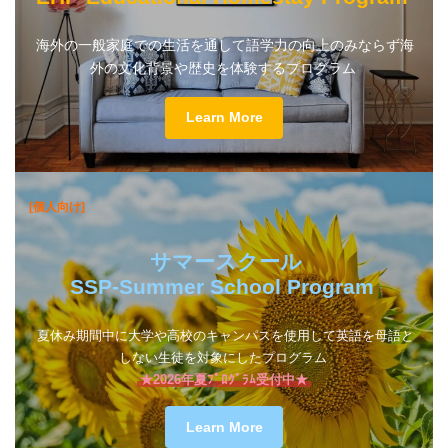
海外の一般家庭での生活を通して語学力の向上のみならず海
外の文化背景や歴史を体験するプログラム
Learn More
[個人向け]
サマースクール
SSP-Summer School Program
夏休み期間中に大学や高校のキャンパスを使用して英語を母語と
しない生徒を対象にしたプログラム
★2026年夏ﾌﾟﾛｸﾞﾗﾑ受付中★
Learn More