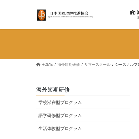
コ
ナ
ン
ビ
テ
ゲ
S
ン
ー
ツ
シ
へ
ョ
ス
ン
キ
に
ッ
移
HOME
海外短期研修
サマースクール
シーズナルプロ
プ
動
海外短期研修
学校滞在型プログラム
語学研修型プログラム
生活体験型プログラム