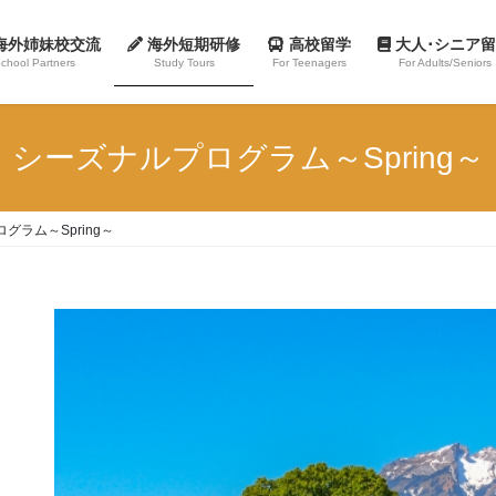
海外姉妹校交流
海外短期研修
高校留学
大人･シニア
chool Partners
Study Tours
For Teenagers
For Adults/Seniors
シーズナルプログラム～Spring～
グラム～Spring～