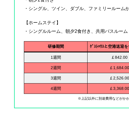
・シングル、ツイン、ダブル、ファミリールームか
【ホームステイ】
・シングルルーム、朝夕2食付き、共用バスルーム
研修期間
ｹﾞｽﾄﾊｳｽと空港送迎
1週間
￡842.00
2週間
￡1,684.0
3週間
￡2,526.0
4週間
￡3,368.0
※上記以外に別途費用などがか