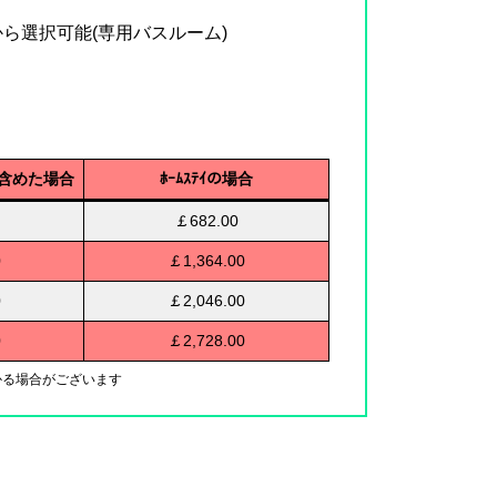
ら選択可能(専用バスルーム)
を含めた場合
ﾎｰﾑｽﾃｲの場合
￡682.00
0
￡1,364.00
0
￡2,046.00
0
￡2,728.00
かる場合がございます