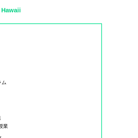
 Hawaii
ラム
講
E)授業