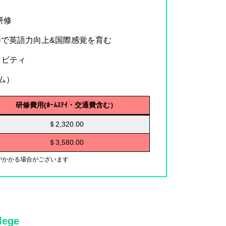
研修
Nで英語力向上&国際感覚を育む
ィビティ
ム）
研修費用(ﾎｰﾑｽﾃｲ・交通費含む）
＄2,320.00
＄3,580.00
がかかる場合がございます
lege