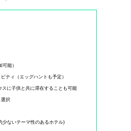
加可能）
ィビティ（エッグハントも予定）
ウスに子供と共に滞在することも可能
ら選択
的少ないテーマ性のあるホテル)