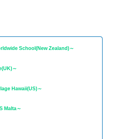
。
wide School(New Zealand)
～
ge(UK)～
llage Hawaii(US)～
 Malta～