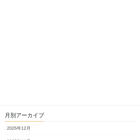
おすすめサマースクール追加しました！
2025-04-18
2025年夏向けプログラム受付中！
2025-04-04
年末年始休業のお知らせ
2024-12-19
月別アーカイブ
2025年12月