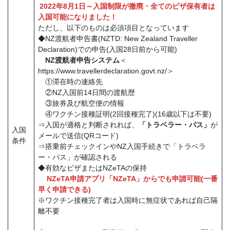
2022年8月1日～入国制限が撤廃・全てのビザ保有者は
入国可能になりました！
ただし、以下のものは必須項目となっています
◆NZ渡航者申告書(NZTD: New Zealand Traveller
Declaration)での申告(入国28日前から可能)
NZ渡航者申告システム
＜
https://www.travellerdeclaration.govt.nz/＞
①滞在時の連絡先
②NZ入国前14日間の渡航歴
③旅券及び航空便の情報
④ワクチン接種証明(2回接種完了)(16歳以下は不要)
⇒入国が適格と判断されれば、
「トラベラー・パス」
が
入国
メールで送信(QRコード)
条件
⇒搭乗前チェックインやNZ入国手続きで「トラベラ
ー・パス」が確認される
◆有効なビザまたはNZeTAの保持
NZeTA申請アプリ「NZeTA」からでも申請可能(一番
早く申請できる)
※ワクチン接種完了者は入国時に無症状であれば自己隔
離不要