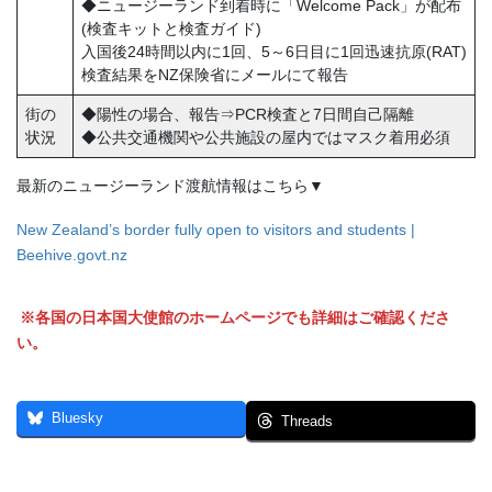
◆ニュージーランド到着時に「Welcome Pack」が配布
(検査キットと検査ガイド)
入国後24時間以内に1回、5～6日目に1回迅速抗原(RAT)
検査結果をNZ保険省にメールにて報告
街の
◆陽性の場合、報告⇒PCR検査と7日間自己隔離
状況
◆公共交通機関や公共施設の屋内ではマスク着用必須
最新のニュージーランド渡航情報はこちら▼
New Zealand’s border fully open to visitors and students |
Beehive.govt.nz
※各国の日本国大使館のホームページでも詳細はご確認くださ
い。
Bluesky
Threads