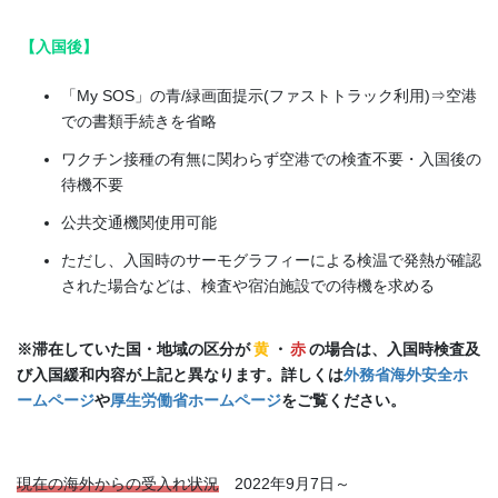
【入国後】
「My SOS」の青/緑画面提示(ファストトラック利用)⇒空港
での書類手続きを省略
ワクチン接種の有無に関わらず空港での検査不要・入国後の
待機不要
公共交通機関使用可能
ただし、入国時のサーモグラフィーによる検温で発熱が確認
された場合などは、検査や宿泊施設での待機を求める
※滞在していた国・地域の区分が
黄
・
赤
の場合は、入国時検査及
び入国緩和内容が上記と異なります。詳しくは
外務省海外安全ホ
ームページ
や
厚生労働省ホームページ
をご覧ください。
現在の海外からの受入れ状況
2022年9月7日～