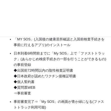
トトラック利用可能)
【入国前】
ワクチン接種2回目まで完了の方
滞在先出国前72時間以内のPCR検査⇒陰性の検査証明書発
行
「MY SOS」(入国後の健康居所確認と入国前検査手続きを
事前に行えるアプリ)のインストール
日本到着6時間前までに「My SOS」上で「ファストトラッ
ク」(あらかじめ検疫手続きの一部を行うことができるもの)
の事前登録
◆出国前72時間以内の陰性検査証明書
◆日本政府が認めたワクチン接種証明書
◆個人誓約書
◆質問票WEB
⇒事前審査
事前審査完了⇒「My SOS」の画面が青か緑になる(ファス
トトラック利用可能)